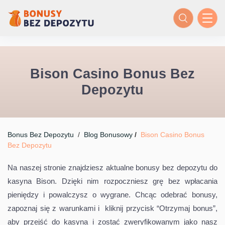
Bison Casino Bonus Bez
Depozytu
Bonus Bez Depozytu
/
Blog Bonusowy
/
Bison Casino Bonus
Bez Depozytu
Na naszej stronie znajdziesz aktualne bonusy bez depozytu do
kasyna Bison. Dzięki nim rozpoczniesz grę bez wpłacania
pieniędzy i powalczysz o wygrane. Chcąc odebrać bonusy,
zapoznaj się z warunkami i kliknij przycisk “Otrzymaj bonus”,
aby przejść do kasyna i zostać zweryfikowanym jako nasz