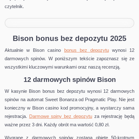
czytelnik.
Bison bonus bez depozytu 2025
Aktualnie w Bison casino
bonus bez depozytu
wynosi 12
darmowych spinów. W poniższym tekście zapoznasz się ze
wszystkimi kluczowymi warunkami oraz naszą recenzją.
12 darmowych spinów Bison
W kasynie Bison bonus bez depozytu wynosi 12 darmowych
spinów na automat Sweet Bonanza od Pragmatic Play. Nie jest
konieczny w Bison casino kod promocyjny, a wystarczy sama
rejestracja.
Darmowe spiny bez depozytu
za rejestrację będą
ważne przez 3 dni. Każdy obrót ma wartość 0,80 zł.
Wygrane z darmowych spinów zostaną objęte 50-krotnym