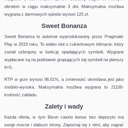
obrotem w ciągu maksymalnie 3 dni. Maksymalna możliwa
wygrana z darmowych spinów wynosi 125 zł.
Sweet Bonanza
Sweet Bonanza to automat wyprodukowany przez Pragmatic
Play w 2019 roku. To wideo slot o cukierkowym klimacie, który
został uzbrojony w funkcję opadających symboli. Wygrane
wypłacane są na podstawie grupujących się symboli na planszy
6×5.
RTP w grze wynosi 96.51%, a zmienność określana jest jako
średnio-wysoka. Maksymalna możliwa wygrana to 21100-
krotność zakładu.
Zalety i wady
Każda oferta, w tym Bison casino bonus bez depozytu ma
swoje mocne i słabsze strony. Zapoznaj się z nimi, aby zagrać