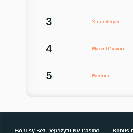
3
StoneVegas
4
Marvel Casino
5
Fastone
Bonusy Bez Depozytu NV Casino
Bonus b