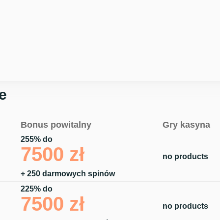
e
Bonus powitalny
Gry kasyna
255% do
7500 zł
no products
+ 250 darmowych spinów
225% do
7500 zł
no products