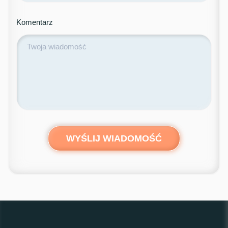
Komentarz
WYŚLIJ WIADOMOŚĆ