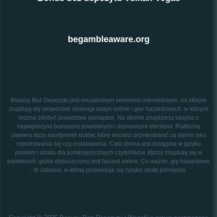
begambleaware.org
Bonusy Bez Depozytu jest niezależnym serwisem internetowym, na którym
znajdują się eksperckie recenzje kasyn online i gier hazardowych, w których
można zdobyć prawdziwe pieniądze. Na stronie znajdziesz kasyna z
największymi bonusami powitalnymi i darmowymi obrotami. Platforma
zawiera duży asortyment slotów, które możesz przetestować za darmo bez
rejestrowania się czy instalowania. Cała strona jest dostępna w języku
polskim i działa dla polskojęzycznych czytelników, którzy znajdują się w
państwach, gdzie dopuszczony jest hazard online. Co ważne, gry hazardowe
- to zabawa, w której przewiduje się ryzyko utraty pieniędzy.