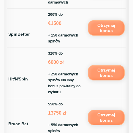
darmowych
200% do
€1500
Otrzymaj
bonus
SpinBetter
+ 150 darmowych
spinów
320% do
6000 zł
Otrzymaj
+ 250 darmowych
bonus
Hit'N'Spin
spinów lub inny
bonus powitalny do
wyboru
550% do
13750 zł
Otrzymaj
bonus
Bruce Bet
+ 550 darmowych
spinów