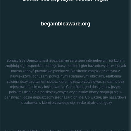
begambleaware.org
Bonusy Bez Depozytu jest niezależnym serwisem internetowym, na którym
znajdują się eksperckie recenzje kasyn online i gier hazardowych, w których
można zdobyć prawdziwe pieniądze. Na stronie znajdziesz kasyna z
największymi bonusami powitalnymi i darmowymi obrotami. Platforma
zawiera duży asortyment slotów, które możesz przetestować za darmo bez
rejestrowania się czy instalowania. Cała strona jest dostępna w języku
polskim i działa dla polskojęzycznych czytelników, którzy znajdują się w
państwach, gdzie dopuszczony jest hazard online. Co ważne, gry hazardowe
- to zabawa, w której przewiduje się ryzyko utraty pieniędzy.