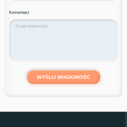
Komentarz
WYŚLIJ WIADOMOŚĆ