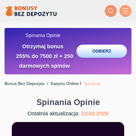
Spinania Opinie
Otrzymaj bonus
ODBIERZ
255% do 7500 zł + 250
darmowych spinów
Bonus Bez Depozytu
/
Kasyno Online
/
Spinania
Spinania Opinie
Ostatnia aktualizacja:
23.02.2026