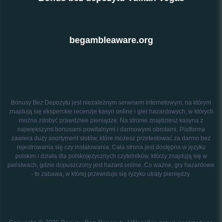
begambleaware.org
Bonusy Bez Depozytu jest niezależnym serwisem internetowym, na którym
znajdują się eksperckie recenzje kasyn online i gier hazardowych, w których
można zdobyć prawdziwe pieniądze. Na stronie znajdziesz kasyna z
największymi bonusami powitalnymi i darmowymi obrotami. Platforma
zawiera duży asortyment slotów, które możesz przetestować za darmo bez
rejestrowania się czy instalowania. Cała strona jest dostępna w języku
polskim i działa dla polskojęzycznych czytelników, którzy znajdują się w
państwach, gdzie dopuszczony jest hazard online. Co ważne, gry hazardowe
- to zabawa, w której przewiduje się ryzyko utraty pieniędzy.