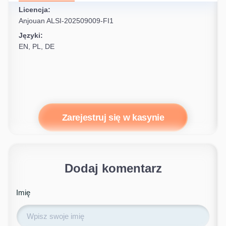
Licencja:
Anjouan ALSI-202509009-FI1
Języki:
EN, PL, DE
Zarejestruj się w kasynie
Dodaj komentarz
Imię