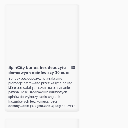
pieniędzy. Gratowin bonus…
SpinCity bonus bez depozytu – 30
darmowych spinów czy 10 euro
Bonusy bez depozytu to atrakcyjne
promocje oferowane przez kasyna online,
które pozwalają graczom na otrzymanie
pewnej ilości środków lub darmowych
spinów do wykorzystania w grach
hazardowych bez konieczności
dokonywania jakiejkolwiek wpłaty na swoje
konto. Bonus bez depozytu to doskonała
okazja…