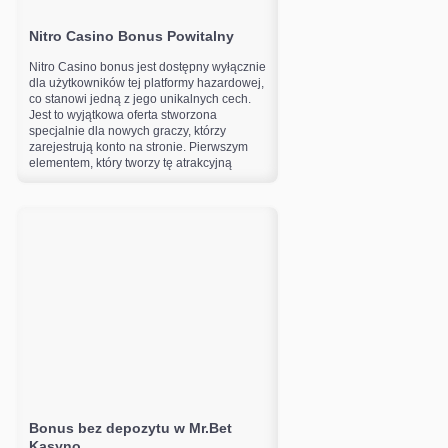
Nitro Casino Bonus Powitalny
Nitro Casino bonus jest dostępny wyłącznie
dla użytkowników tej platformy hazardowej,
co stanowi jedną z jego unikalnych cech.
Jest to wyjątkowa oferta stworzona
specjalnie dla nowych graczy, którzy
zarejestrują konto na stronie. Pierwszym
elementem, który tworzy tę atrakcyjną
propozycję, jest…
Bonus bez depozytu w Mr.Bet
Kasyno