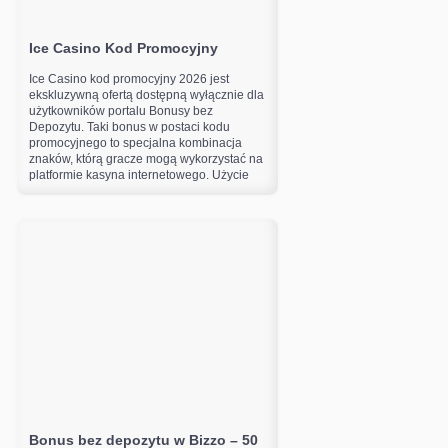
Ice Casino Kod Promocyjny
Ice Casino kod promocyjny 2026 jest
ekskluzywną ofertą dostępną wyłącznie dla
użytkowników portalu Bonusy bez
Depozytu. Taki bonus w postaci kodu
promocyjnego to specjalna kombinacja
znaków, którą gracze mogą wykorzystać na
platformie kasyna internetowego. Użycie
Ice Casino promo code często…
Bonus bez depozytu w Bizzo – 50