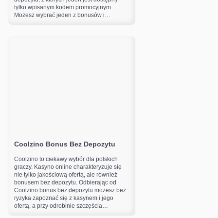
tylko wpisanym kodem promocyjnym.
Możesz wybrać jeden z bonusów i…
Coolzino Bonus Bez Depozytu
Coolzino to ciekawy wybór dla polskich
graczy. Kasyno online charakteryzuje się
nie tylko jakościową ofertą, ale również
bonusem bez depozytu. Odbierając od
Coolzino bonus bez depozytu możesz bez
ryzyka zapoznać się z kasynem i jego
ofertą, a przy odrobinie szczęścia…