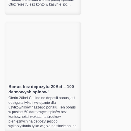
Otóż rejestrujesz konto w kasynie, po…
Bonus bez depozytu 20Bet – 100
darmowych spinów!
Oferta 20bet Casino no deposit bonus jest
dostępna tylko i wyłącznie dla
użytkowników naszego portalu. Ten bonus
w postaci 50 darmowych spinów bez
konieczności wpłacania środków
pieniężnych na depozyt jest do
wykorzystania tylko w grze na slocie online
o nazwie…