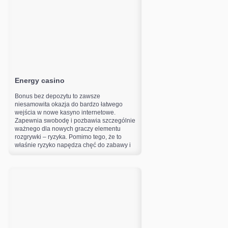
Energy casino
Bonus bez depozytu to zawsze
niesamowita okazja do bardzo łatwego
wejścia w nowe kasyno internetowe.
Zapewnia swobodę i pozbawia szczególnie
ważnego dla nowych graczy elementu
rozgrywki – ryzyka. Pomimo tego, że to
właśnie ryzyko napędza chęć do zabawy i
odpowiada…