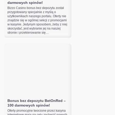
darmowych spinów!
Bizzo Casino bonus bez depozytu został
przygotowany specjalnie z myślą o
użytkownikach naszego portalu. Oferty nie
znajdzie się w ogólnej sekcji z promocjami
w kasynie. Jedynym sposobem, żeby z niej
skorzystać, jest wybranie jej na naszej
stronie i przekierowanie się…
Bonus bez depozytu BetOnRed –
100 darmowych spinów!
Oferty promocyjne tworzone przez kasyna
internetowe mają na celu zachęcić nowych