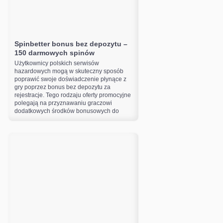
Spinbetter bonus bez depozytu –
150 darmowych spinów
Użytkownicy polskich serwisów
hazardowych mogą w skuteczny sposób
poprawić swoje doświadczenie płynące z
gry poprzez bonus bez depozytu za
rejestracje. Tego rodzaju oferty promocyjne
polegają na przyznawaniu graczowi
dodatkowych środków bonusowych do
wykorzystania w określonych grach. W
ramach tego typu…