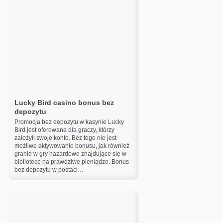
Lucky Bird casino bonus bez
depozytu
Promocja bez depozytu w kasynie Lucky
Bird jest oferowana dla graczy, którzy
założyli swoje konto. Bez tego nie jest
możliwe aktywowanie bonusu, jak również
granie w gry hazardowe znajdujące się w
bibliotece na prawdziwe pieniądze. Bonus
bez depozytu w postaci…