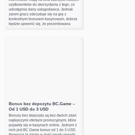
użytkowników do skorzystania z tego, co
udostępnia dany usługodawca. Jednak
zanim gracz zdecyduje się na grę z
konkretnym bonusem kasynowym, dobrze
będzie upewnić się, że prezentowana
oferta będzie dla…
Bonus bez depozytu BC.Game –
Od 1 USD do 3 USD
Bonusy bez depozytu są bez dwóch zdań
najlepszymi ofertami promocyjnymi, które
pojawiły się w kasynach online. Jednym z
nich jest BC.Game bonus od 1 do 3 USD.
Promocja ta działa w dość prosty sposób.