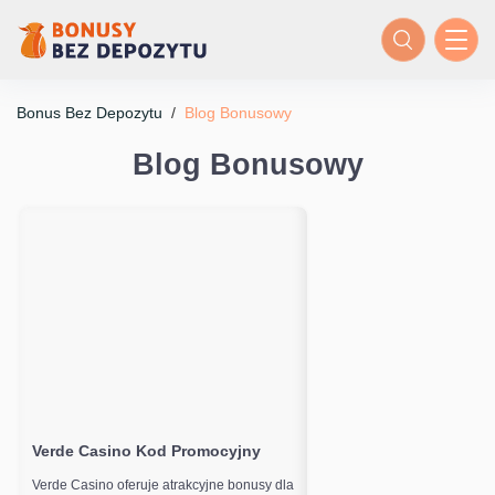
Bonus Bez Depozytu
/
Blog Bonusowy
Blog Bonusowy
Verde Casino Kod Promocyjny
Verde Casino oferuje atrakcyjne bonusy dla