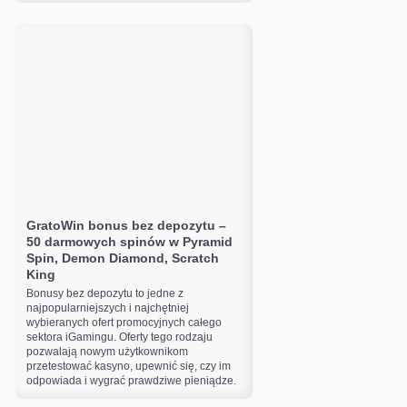
GratoWin bonus bez depozytu –
50 darmowych spinów w Pyramid
Spin, Demon Diamond, Scratch
King
Bonusy bez depozytu to jedne z
najpopularniejszych i najchętniej
wybieranych ofert promocyjnych całego
sektora iGamingu. Oferty tego rodzaju
pozwalają nowym użytkownikom
przetestować kasyno, upewnić się, czy im
odpowiada i wygrać prawdziwe pieniądze.
To wszystko bez wymogu deponowania