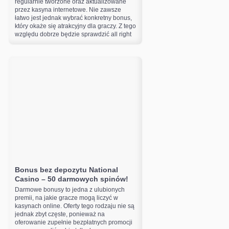
regularnie tworzone oraz aktualizowane
przez kasyna internetowe. Nie zawsze
łatwo jest jednak wybrać konkretny bonus,
który okaże się atrakcyjny dla graczy. Z tego
względu dobrze będzie sprawdzić all right
bonus,…
Bonus bez depozytu National
Casino – 50 darmowych spinów!
Darmowe bonusy to jedna z ulubionych
premii, na jakie gracze mogą liczyć w
kasynach online. Oferty tego rodzaju nie są
jednak zbyt częste, ponieważ na
oferowanie zupełnie bezpłatnych promocji