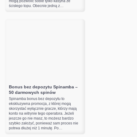
mogą pozwolić sobie tylko kasyna ze
ścisłego topu. Obecnie jedną z…
Bonus bez depozytu Spinamba –
50 darmowych spinów
Spinamba bonus bez depozytu to
ekskluzywna promocja, z której mogą
skorzystać wyłącznie gracze, którzy mają
konto na witrynie tego operatora. Jeżeli
jeszcze go nie masz, to możesz bardzo
szybko założyć, ponieważ sam proces nie
potrwa dłużej niż 1 minutę. Po…