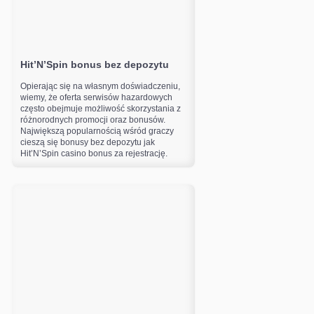
Hit’N’Spin bonus bez depozytu
Opierając się na własnym doświadczeniu,
wiemy, że oferta serwisów hazardowych
często obejmuje możliwość skorzystania z
różnorodnych promocji oraz bonusów.
Największą popularnością wśród graczy
cieszą się bonusy bez depozytu jak
Hit’N’Spin casino bonus za rejestrację.
Tego typu oferty promocyjne umożliwiają
zainteresowanym…