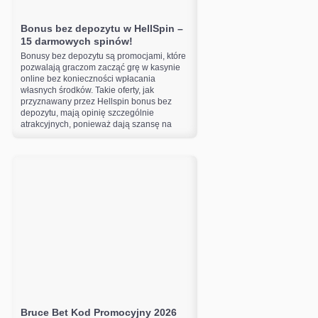
Bonus bez depozytu w HellSpin –
15 darmowych spinów!
Bonusy bez depozytu są promocjami, które
pozwalają graczom zacząć grę w kasynie
online bez konieczności wpłacania
własnych środków. Takie oferty, jak
przyznawany przez Hellspin bonus bez
depozytu, mają opinię szczególnie
atrakcyjnych, ponieważ dają szansę na
realne wygrane. Ekskluzywna oferta od…
Bruce Bet Kod Promocyjny 2026