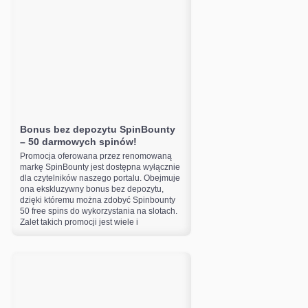
Bonus bez depozytu SpinBounty
– 50 darmowych spinów!
Promocja oferowana przez renomowaną
markę SpinBounty jest dostępna wyłącznie
dla czytelników naszego portalu. Obejmuje
ona ekskluzywny bonus bez depozytu,
dzięki któremu można zdobyć Spinbounty
50 free spins do wykorzystania na slotach.
Zalet takich promocji jest wiele i
porozmawiamy o nich…