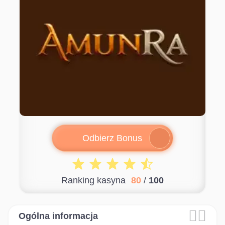
Odbierz Bonus
Ranking kasyna
80
/
100


Ogólna informacja