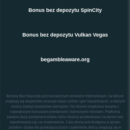
Bonus bez depozytu SpinCity
Bonus bez depozytu Vulkan Vegas
begambleaware.org
Bonusy Bez Depozytu jest niezależnym serwisem internetowym, na którym
znajdują się eksperckie recenzje kasyn online i gier hazardowych, w których
można zdobyć prawdziwe pieniądze. Na stronie znajdziesz kasyna z
największymi bonusami powitalnymi i darmowymi obrotami. Platforma
zawiera duży asortyment slotów, które możesz przetestować za darmo bez
rejestrowania się czy instalowania. Cała strona jest dostępna w języku
polskim i działa dla polskojęzycznych czytelników, którzy znajdują się w