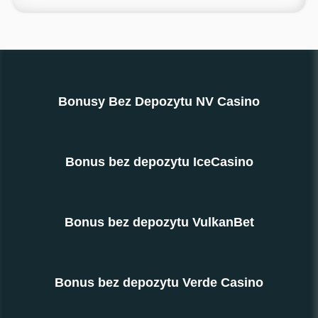
Bonusy Bez Depozytu NV Casino
Bonus bez depozytu IceCasino
Bonus bez depozytu VulkanBet
Bonus bez depozytu Verde Casino