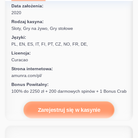
Data założenia:
2020
Rodzaj kasyna:
Sloty, Gry na żywo, Gry stołowe
Języki:
PL, EN, ES, IT, FI, PT, CZ, NO, FR, DE,
Licencja:
Curacao
Strona internetowa:
amunra.com/pl/
Bonus Powitalny:
100% do 2250 zł + 200 darmowych spinów + 1 Bonus Crab
Zarejestruj się w kasynie