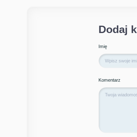
Dodaj 
Imię
Komentarz