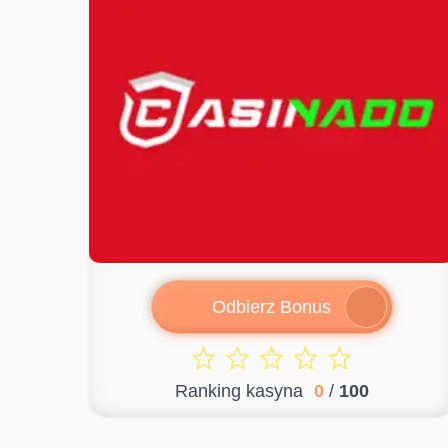
Odbierz Bonus
Ranking kasyna
0
/
100