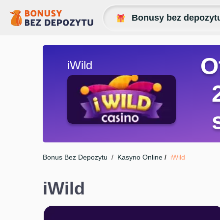
Bonusy bez depozyt
O
iWild
Bonus Bez Depozytu
/
Kasyno Online
/
iWild
iWild