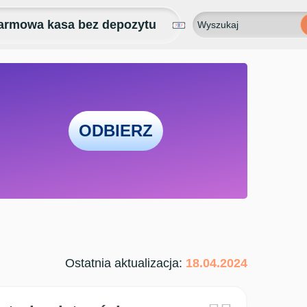
armowa kasa bez depozytu
Kody Promocyjne
ODBIERZ
Ostatnia aktualizacja:
18.04.2024