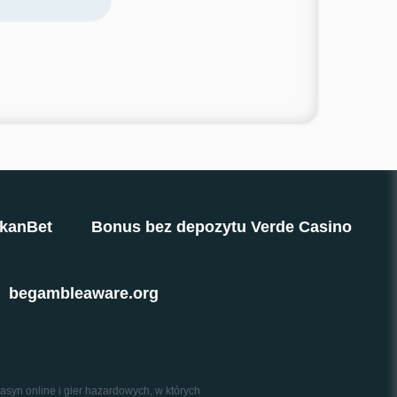
lkanBet
Bonus bez depozytu Verde Casino
begambleaware.org
syn online i gier hazardowych, w których