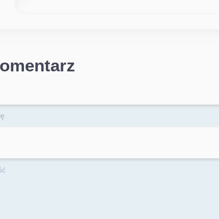
komentarz