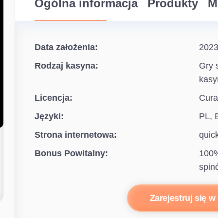
Ogólna informacja
Produkty
M
Data założenia:
202
Rodzaj kasyna:
Gry 
kas
Licencja:
Cura
Języki:
PL, 
Strona internetowa:
quic
Bonus Powitalny:
100%
spin
Zarejestruj się w