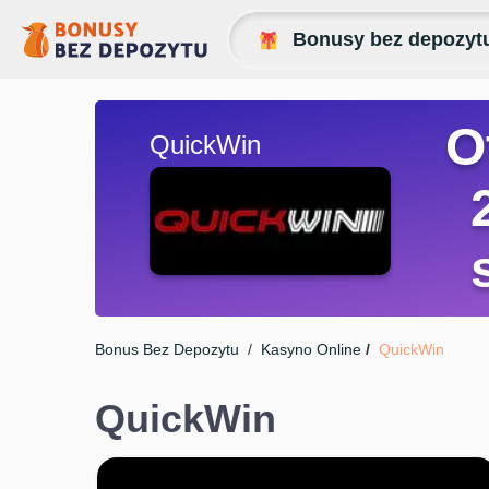
Bonusy bez depozyt
O
QuickWin
Bonus Bez Depozytu
/
Kasyno Online
/
QuickWin
QuickWin