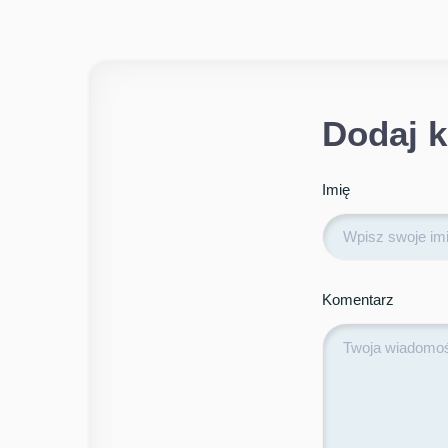
Dodaj 
Imię
Komentarz