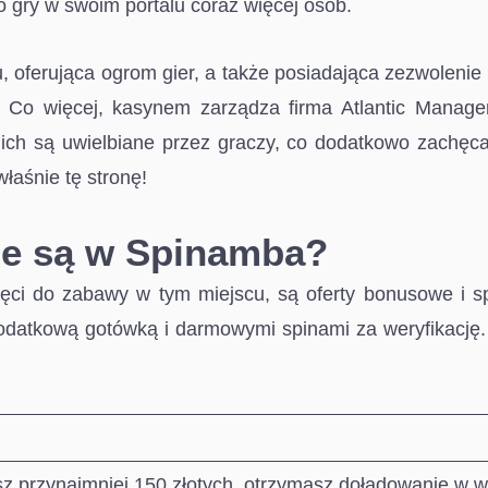
do gry w swoim portalu coraz więcej osób.
ju, oferująca ogrom gier, a także posiadająca zezwoleni
. Co więcej, kasynem zarządza firma Atlantic Manage
nich są uwielbiane przez graczy, co dodatkowo zachęc
łaśnie tę stronę!
ne są w Spinamba?
ęci do zabawy w tym miejscu, są oferty bonusowe i s
 dodatkową gotówką i darmowymi spinami za weryfikację
sz przynajmniej 150 złotych, otrzymasz doładowanie w 