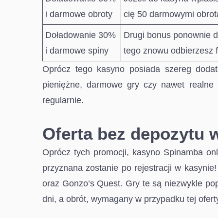
i darmowe obroty
cię 50 darmowymi obrota
Doładowanie 30%
Drugi bonus ponownie d
i darmowe spiny
tego znowu odbierzesz 
Oprócz tego kasyno posiada szereg dodatko
pieniężne, darmowe gry czy nawet realne p
regularnie.
Oferta bez depozytu
Oprócz tych promocji, kasyno Spinamba onl
przyznana zostanie po rejestracji w kasyni
oraz Gonzo’s Quest. Gry te są niezwykle pop
dni, a obrót, wymagany w przypadku tej ofert