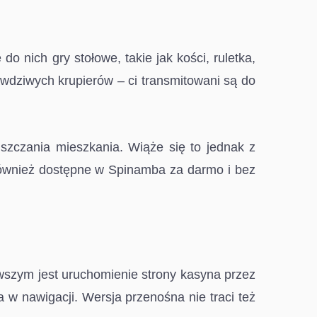
o nich gry stołowe, takie jak kości, ruletka,
awdziwych krupierów – ci transmitowani są do
szczania mieszkania. Wiąże się to jednak z
również dostępne w Spinamba za darmo i bez
rwszym jest uruchomienie strony kasyna przez
a w nawigacji. Wersja przenośna nie traci też