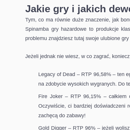
Jakie gry i jakich d
Tym, co ma równie duże znaczenie, jak bonu
Spinamba gry hazardowe to produkcje klasyc
problemu znajdziesz tutaj swoje ulubione gr
Jeżeli jednak nie wiesz, w co zagrać, koniecz
Legacy of Dead – RTP 96,58% – ten egip
na zdobycie wysokich wygranych. Do t
Fire Joker – RTP 96,15% – całkiem d
Oczywiście, ci bardziej doświadczeni
zachęcą do zabawy!
Gold Digger – RTP 96% – jeżeli wolisz