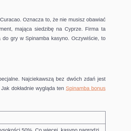
e Curacao. Oznacza to, że nie musisz obawiać
ment, mająca siedzibę na Cyprze. Firma ta
a do gry w Spinamba kasyno. Oczywiście, to
pecjalne. Najciekawszą bez dwóch zdań jest
. Jak dokładnie wygląda ten
Spinamba bonus
wysokości 50%. Co więcej, kasyno nagrodzi