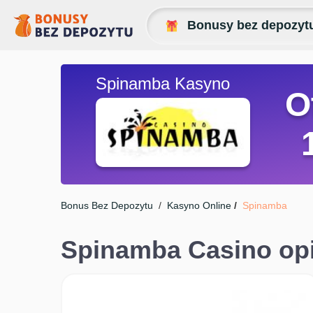
Bonusy bez depozyt
Spinamba Kasyno
O
Bonus Bez Depozytu
/
Kasyno Online
/
Spinamba
Spinamba Casino opi