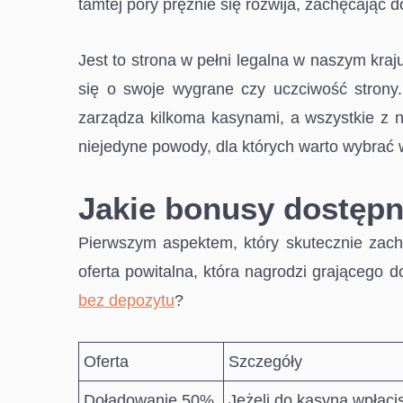
tamtej pory prężnie się rozwija, zachęcając 
Jest to strona w pełni legalna w naszym kra
się o swoje wygrane czy uczciwość strony
zarządza kilkoma kasynami, a wszystkie z 
niejedyne powody, dla których warto wybrać w
Jakie bonusy dostęp
Pierwszym aspektem, który skutecznie zach
oferta powitalna, która nagrodzi grającego
bez depozytu
?
Oferta
Szczegóły
Doładowanie 50%
Jeżeli do kasyna wpłaci