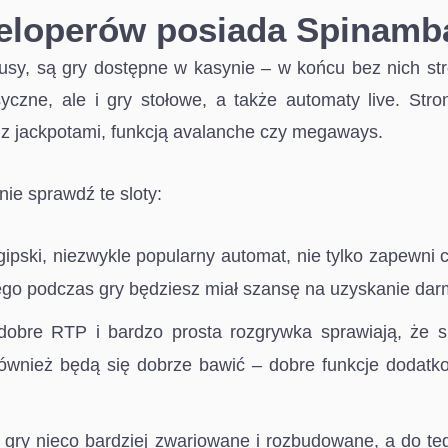
eweloperów posiada Spinamb
sy, są gry dostępne w kasynie – w końcu bez nich stro
zne, ale i gry stołowe, a także automaty live. Stron
y z jackpotami, funkcją avalanche czy megaways.
nie sprawdź te sloty:
ski, niezwykle popularny automat, nie tylko zapewni ci
ego podczas gry będziesz miał szansę na uzyskanie da
obre RTP i bardzo prosta rozgrywka sprawiają, że sl
 również będą się dobrze bawić – dobre funkcje doda
 gry nieco bardziej zwariowane i rozbudowane, a do teg