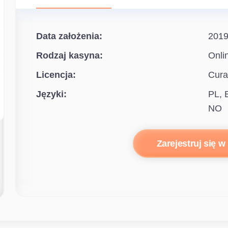
Data założenia:
201
Rodzaj kasyna:
Onli
Licencja:
Cura
Języki:
PL, 
NO
Zarejestruj się w