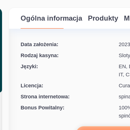
Ogólna informacja
Produkty
M
Data założenia:
202
Rodzaj kasyna:
Slot
Języki:
EN, 
IT, 
Licencja:
Cura
Strona internetowa:
spin
Bonus Powitalny:
100%
spin