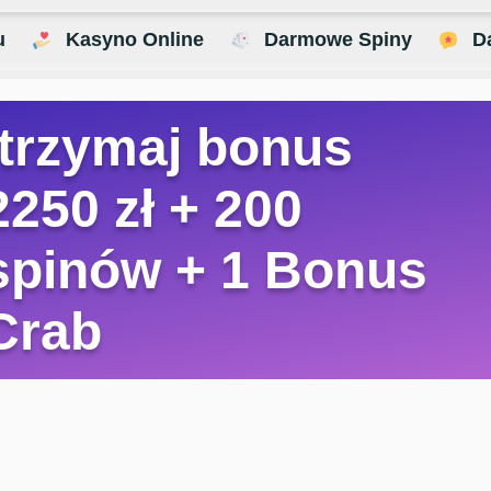
u
Kasyno Online
Darmowe Spiny
D
trzymaj bonus
2250 zł + 200
spinów + 1 Bonus
Crab