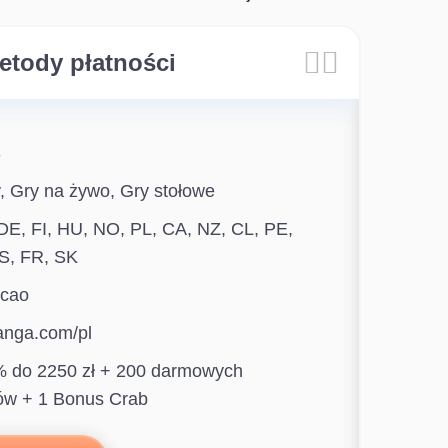


etody płatności
3
y, Gry na żywo, Gry stołowe
DE, FI, HU, NO, PL, CA, NZ, CL, PE,
CS, FR, SK
cao
anga.com/pl
 do 2250 zł + 200 darmowych
ów + 1 Bonus Crab