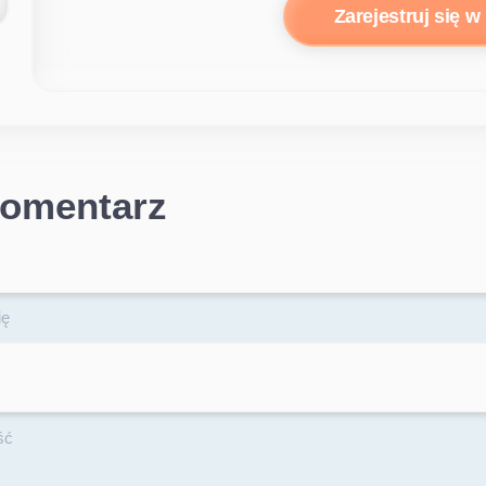
Zarejestruj się w
komentarz