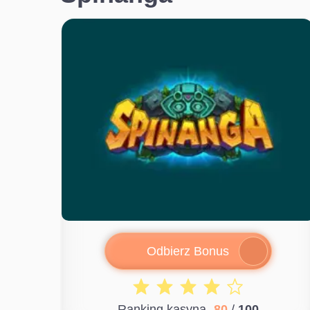
Odbierz Bonus
Ranking kasyna
80
/
100