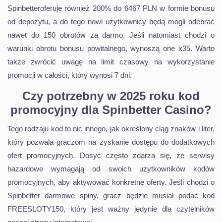
Spinbetteroferuje również 200% do 6467 PLN w formie bonusu
od depozytu, a do tego nowi użytkownicy będą mogli odebrać
nawet do 150 obrotów za darmo. Jeśli natomiast chodzi o
warunki obrotu bonusu powitalnego, wynoszą one x35. Warto
także zwrócić uwagę na limit czasowy na wykorzystanie
promocji w całości, który wynosi 7 dni.
Czy potrzebny w 2025 roku kod
promocyjny dla Spinbetter Casino?
Tego rodzaju kod to nic innego, jak określony ciąg znaków i liter,
który pozwala graczom na zyskanie dostępu do dodatkowych
ofert promocyjnych. Dosyć często zdarza się, że serwisy
hazardowe wymagają od swoich użytkowników kodów
promocyjnych, aby aktywować konkretne oferty. Jeśli chodzi o
Spinbetter darmowe spiny, gracz będzie musiał podać kod
FREESLOTY150, który jest ważny jedynie dla czytelników