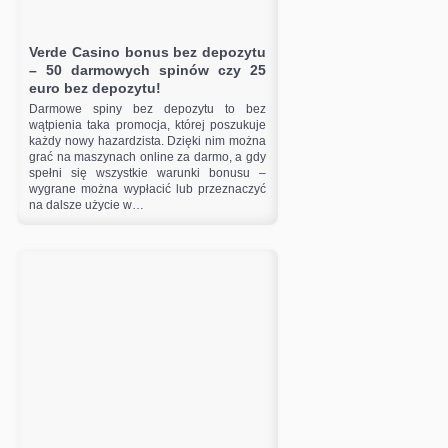
Verde Casino bonus bez depozytu
– 50 darmowych spinów czy 25
euro bez depozytu!
Darmowe spiny bez depozytu to bez
wątpienia taka promocja, której poszukuje
każdy nowy hazardzista. Dzięki nim można
grać na maszynach online za darmo, a gdy
spełni się wszystkie warunki bonusu –
wygrane można wypłacić lub przeznaczyć
na dalsze użycie w…