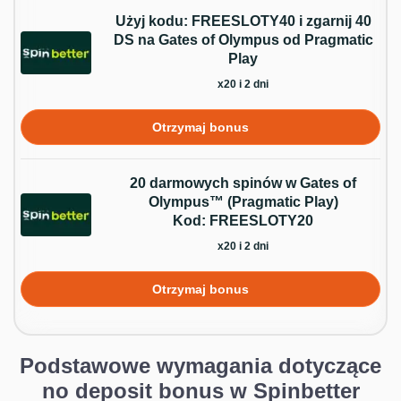
Użyj kodu: FREESLOTY40 i zgarnij 40
DS na Gates of Olympus od Pragmatic
Play
x20 i 2 dni
Otrzymaj bonus
20 darmowych spinów w Gates of
Olympus™ (Pragmatic Play)
Kod: FREESLOTY20
x20 i 2 dni
Otrzymaj bonus
Podstawowe wymagania dotyczące
no deposit bonus w Spinbetter