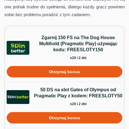
one jednak trudne do spełnienia, dlatego każdy gracz powinien
sobie bez problemu poradzić z tym zadaniem.
Zgarnij 150 FS na The Dog House
Multihold (Pragmatic Play) używając
kodu: FREESLOTY150
x20 i 2 dni
Otrzymaj bonus
50 DS na slot Gates of Olympus od
Pragmatic Play z kodem: FREESLOTY50
x20 i 2 dni
Otrzymaj bonus