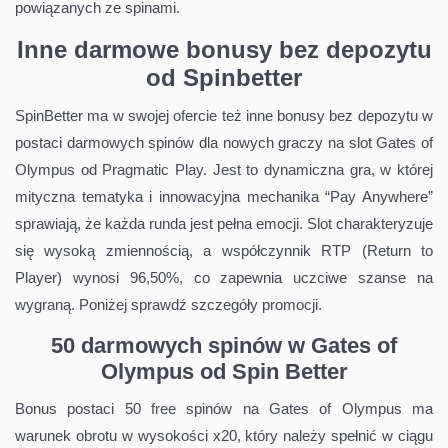
powiązanych ze spinami.
Inne darmowe bonusy bez depozytu
od Spinbetter
SpinBetter ma w swojej ofercie też inne bonusy bez depozytu w
postaci darmowych spinów dla nowych graczy na slot Gates of
Olympus od Pragmatic Play. Jest to dynamiczna gra, w której
mityczna tematyka i innowacyjna mechanika “Pay Anywhere”
sprawiają, że każda runda jest pełna emocji. Slot charakteryzuje
się wysoką zmiennością, a współczynnik RTP (Return to
Player) wynosi 96,50%, co zapewnia uczciwe szanse na
wygraną. Poniżej sprawdź szczegóły promocji.
50 darmowych spinów w Gates of
Olympus od Spin Better
Bonus postaci 50 free spinów na Gates of Olympus ma
warunek obrotu w wysokości x20, który należy spełnić w ciągu