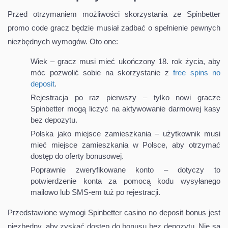
Przed otrzymaniem możliwości skorzystania ze Spinbetter
promo code gracz będzie musiał zadbać o spełnienie pewnych
niezbędnych wymogów. Oto one:
Wiek – gracz musi mieć ukończony 18. rok życia, aby
móc pozwolić sobie na skorzystanie z
free spins no
deposit
.
Rejestracja po raz pierwszy – tylko nowi gracze
Spinbetter mogą liczyć na aktywowanie darmowej kasy
bez depozytu.
Polska jako miejsce zamieszkania – użytkownik musi
mieć miejsce zamieszkania w Polsce, aby otrzymać
dostęp do oferty bonusowej.
Poprawnie zweryfikowane konto – dotyczy to
potwierdzenie konta za pomocą kodu wysyłanego
mailowo lub SMS-em tuż po rejestracji.
Przedstawione wymogi Spinbetter casino no deposit bonus jest
niezbędny, aby zyskać dostęp do bonusu bez depozytu. Nie są