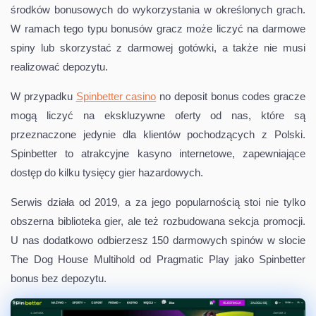
środków bonusowych do wykorzystania w określonych grach.
W ramach tego typu bonusów gracz może liczyć na darmowe
spiny lub skorzystać z darmowej gotówki, a także nie musi
realizować depozytu.
W przypadku
Spinbetter casino
no deposit bonus codes gracze
mogą liczyć na ekskluzywne oferty od nas, które są
przeznaczone jedynie dla klientów pochodzących z Polski.
Spinbetter to atrakcyjne kasyno internetowe, zapewniające
dostęp do kilku tysięcy gier hazardowych.
Serwis działa od 2019, a za jego popularnością stoi nie tylko
obszerna biblioteka gier, ale też rozbudowana sekcja promocji.
U nas dodatkowo odbierzesz 150 darmowych spinów w slocie
The Dog House Multihold od Pragmatic Play jako Spinbetter
bonus bez depozytu.