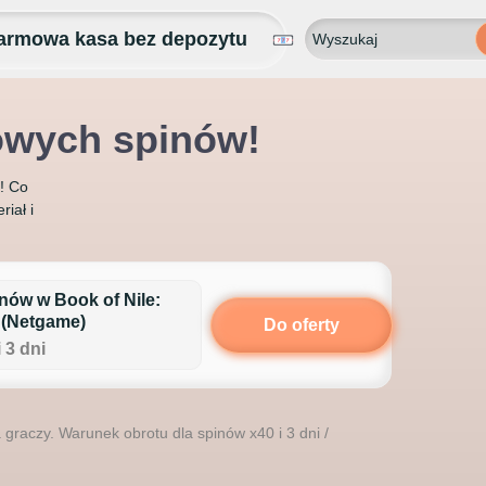
armowa kasa bez depozytu
Kody Promocyjne
owych spinów!
! Co
iał i
ów w Book of Nile:
(Netgame)
Do oferty
i 3 dni
raczy. Warunek obrotu dla spinów x40 i 3 dni /