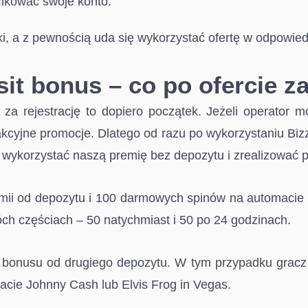
ikować swoje konto.
 a z pewnością uda się wykorzystać ofertę w odpowied
it bonus – co po ofercie za
a rejestrację to dopiero początek. Jeżeli operator m
kcyjne promocje. Dlatego od razu po wykorzystaniu Bizz
y wykorzystać naszą premię bez depozytu i zrealizować 
ii od depozytu i 100 darmowych spinów na automacie D
ch częściach – 50 natychmiast i 50 po 24 godzinach.
z bonusu od drugiego depozytu. W tym przypadku grac
cie Johnny Cash lub Elvis Frog in Vegas.