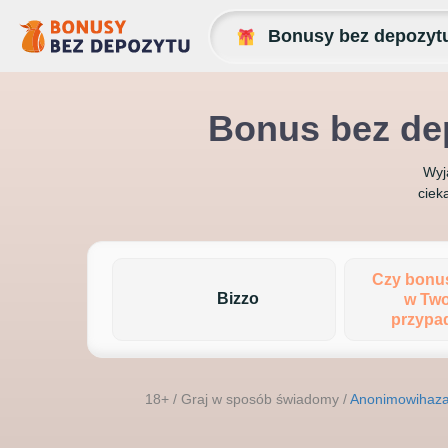
Bonusy bez depozyt
Bonus bez de
Wyj
ciek
Czy bonus
Bizzo
w Tw
przypa
18+ / Graj w sposób świadomy /
Anonimowihazar