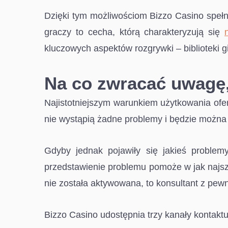
Dzięki tym możliwościom Bizzo Casino spełn
graczy to cecha, którą charakteryzują się
kluczowych aspektów rozgrywki – biblioteki 
Na co zwracać uwagę,
Najistotniejszym warunkiem użytkowania ofer
nie wystąpią żadne problemy i będzie można
Gdyby jednak pojawiły się jakieś problem
przedstawienie problemu pomoże w jak najsz
nie została aktywowana, to konsultant z pe
Bizzo Casino udostępnia trzy kanały kontaktu