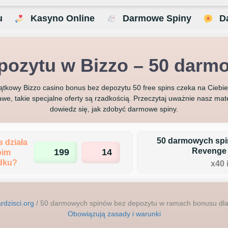
u
Kasyno Online
Darmowe Spiny
D
pozytu w Bizzo – 50 darm
ątkowy Bizzo casino bonus bez depozytu 50 free spins czeka na Ciebie
awe, takie specjalne oferty są rzadkością. Przeczytaj uważnie nasz mater
dowiedz się, jak zdobyć darmowe spiny.
50 darmowych spin
 działa
Revenge 
199
14
oim
dku?
x40 
dzisci.org
/ 50 darmowych spinów bez depozytu w ramach bonusu dla g
Obowiązują zasady i warunki