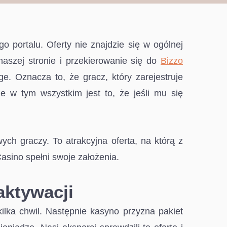
 portalu. Oferty nie znajdzie się w ogólnej
naszej stronie i przekierowanie się do
Bizzo
. Oznacza to, że gracz, który zarejestruje
 w tym wszystkim jest to, że jeśli mu się
h graczy. To atrakcyjna oferta, na którą z
Casino spełni swoje założenia.
aktywacji
kilka chwil. Następnie kasyno przyzna pakiet