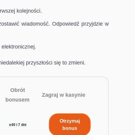
rwszej kolejności.
 zostawić wiadomość. Odpowiedź przyjdzie w
elektronicznej.
dalekiej przyszłości się to zmieni.
Obrót
Zagraj w kasynie
bonusem
Otrzymaj
x40 i 7 dni
bonus