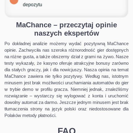
depozytu
MaChance – przeczytaj opinie
naszych ekspertów
Po dokładnej analizie możemy wydać pozytywną MaChance
opinie. Zachwyciła nas szeroka różnorodność gier dostępnych
na różne gusta, a także obszerny dział z grami na żywo. Nasze
testy wykazały, że kasyno oferuje atrakcyjne bonusy zarówno
dla stałych graczy, jak i dla nowicjuszy. Nasza opinia na temat
MaChance zawiera nie tylko pozytywy. Według nas, istotnym
minusem jest brak możliwości uruchamiania automatów do gier
w trybie demo w profilu gracza. Niemniej jednak, znaleźliśmy
rozwiązanie – wystarczy się wylogować z konta i uruchomić
dowolny automat za darmo. Jeszcze jednym minusem jest brak
tłumaczenia strony na język polski oraz niedostosowane dla
Polaków metody płatności.
FAQ