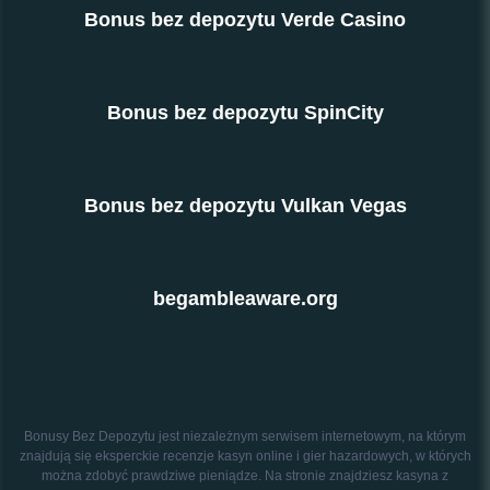
Bonus bez depozytu Verde Casino
Bonus bez depozytu SpinCity
Bonus bez depozytu Vulkan Vegas
begambleaware.org
Bonusy Bez Depozytu jest niezależnym serwisem internetowym, na którym
znajdują się eksperckie recenzje kasyn online i gier hazardowych, w których
można zdobyć prawdziwe pieniądze. Na stronie znajdziesz kasyna z