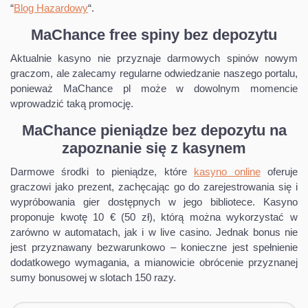
“
Blog Hazardowy
“.
MaChance free spiny bez depozytu
Aktualnie kasyno nie przyznaje darmowych spinów nowym
graczom, ale zalecamy regularne odwiedzanie naszego portalu,
ponieważ MaChance pl może w dowolnym momencie
wprowadzić taką promocję.
MaChance pieniądze bez depozytu na
zapoznanie się z kasynem
Darmowe środki to pieniądze, które
kasyno online
oferuje
graczowi jako prezent, zachęcając go do zarejestrowania się i
wypróbowania gier dostępnych w jego bibliotece. Kasyno
proponuje kwotę 10 € (50 zł), którą można wykorzystać w
zarówno w automatach, jak i w live casino. Jednak bonus nie
jest przyznawany bezwarunkowo – konieczne jest spełnienie
dodatkowego wymagania, a mianowicie obrócenie przyznanej
sumy bonusowej w slotach 150 razy.