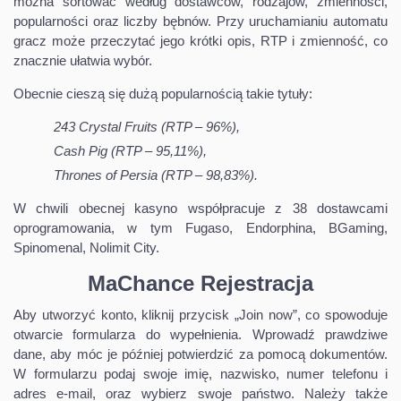
można sortować według dostawców, rodzajów, zmienności,
popularności oraz liczby bębnów. Przy uruchamianiu automatu
gracz może przeczytać jego krótki opis, RTP i zmienność, co
znacznie ułatwia wybór.
Obecnie cieszą się dużą popularnością takie tytuły:
243 Crystal Fruits (RTP – 96%),
Cash Pig (RTP – 95,11%),
Thrones of Persia (RTP – 98,83%).
W chwili obecnej kasyno współpracuje z 38 dostawcami
oprogramowania, w tym Fugaso, Endorphina, BGaming,
Spinomenal, Nolimit City.
MaChance Rejestracja
Aby utworzyć konto, kliknij przycisk „Join now”, co spowoduje
otwarcie formularza do wypełnienia. Wprowadź prawdziwe
dane, aby móc je później potwierdzić za pomocą dokumentów.
W formularzu podaj swoje imię, nazwisko, numer telefonu i
adres e-mail, oraz wybierz swoje państwo. Należy także